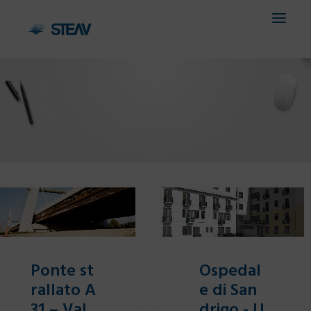
HOME
AZIENDA
SERVIZI
SETTORI
PROGETTI
CONTATTI
Ponte st
Ospedal
IT
rallato A
e di San
31 – Val
drigo - U
EN