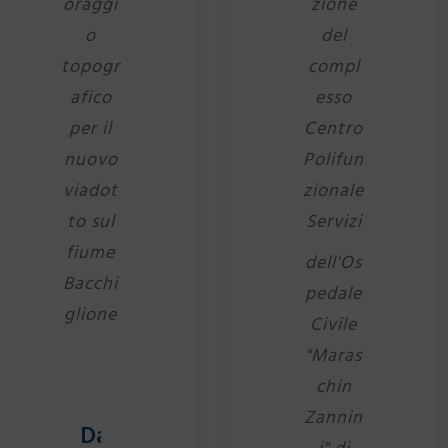
oraggi
zione
o
del
topogr
compl
afico
esso
per il
Centro
nuovo
Polifun
viadot
zionale
to sul
Servizi
fiume
dell'Os
Bacchi
pedale
glione
Civile
"Maras
chin
Zannin
Dati