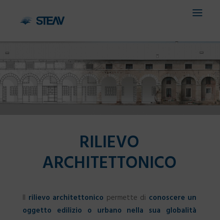
HOME
AZIENDA
SERVIZI
RILIEVO
SETTORI
ARCHITETTONICO
PROGETTI
CONTATTI
Il
rilievo architettonico
permette di
conoscere un
IT
oggetto edilizio o urbano nella sua globalità
EN