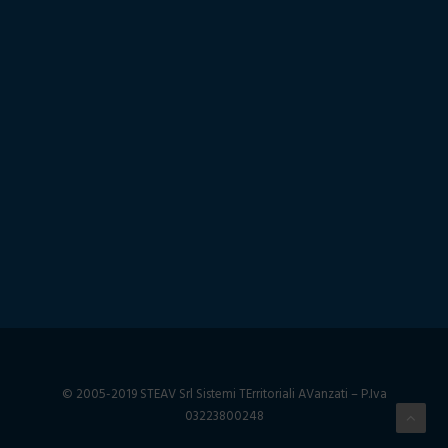
SERVIZI
© 2005-2019 STEAV Srl Sistemi TErritoriali AVanzati – P.Iva
•
Rilievo Topografico
03223800248
•
Rilievo Architettonico