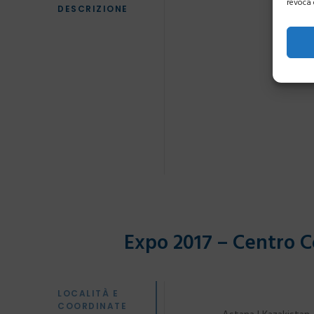
revoca 
DESCRIZIONE
Expo 2017 – Centro C
LOCALITÀ E
COORDINATE