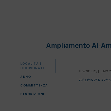
Ampliamento Al-Amir
LOCALITÀ E
COORDINATE
Kuwait City | Kuwait
ANNO
29°23’16.7″N 47°59
COMMITTENZA
DESCRIZIONE